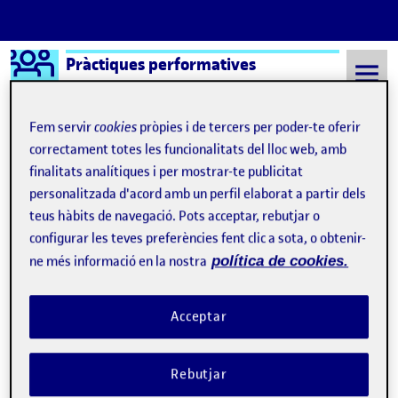
Logo Ágora
Pràctiques performatives
Saltar al contingut
Fem servir
cookies
pròpies i de tercers per poder-te oferir
correctament totes les funcionalitats del lloc web, amb
finalitats analítiques i per mostrar-te publicitat
Semestre 20152 - Aula 1
PAC 1 Activitat flash de presentació
personalitzada d'acord amb un perfil elaborat a partir dels
No s’ha trobat res
teus hàbits de navegació. Pots acceptar, rebutjar o
configurar les teves preferències fent clic a sota, o obtenir-
ne més informació en la nostra
política de cookies.
Sembla que no trobem el que busques. Potser la
funció de cerca pot ajudar.
Acceptar
Rebutjar